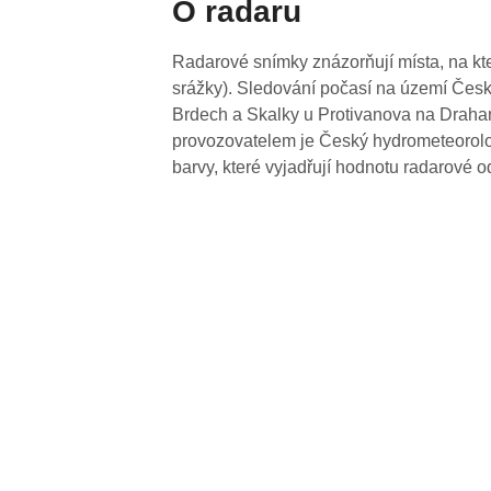
O radaru
Radarové snímky znázorňují místa, na kte
srážky). Sledování počasí na území Česk
Brdech a Skalky u Protivanova na Drahan
provozovatelem je Český hydrometeorolog
barvy, které vyjadřují hodnotu radarové o