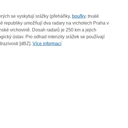
12:30
12:20
rých se vyskytují srážky (přeháňky,
bouřky
, trvalé
12:10
é republiky umožňují dva radary na vrcholech Praha v
12:00
ské vrchovině. Dosah radarů je 250 km a jejich
11:50
ický ústav. Pro odhad intenzity srážek se používají
11:40
drazivosti [dBZ].
Více informací
11:30
11:20
11:10
11:00
10:50
10:40
10:30
10:20
10:10
10:00
09:50
09:40