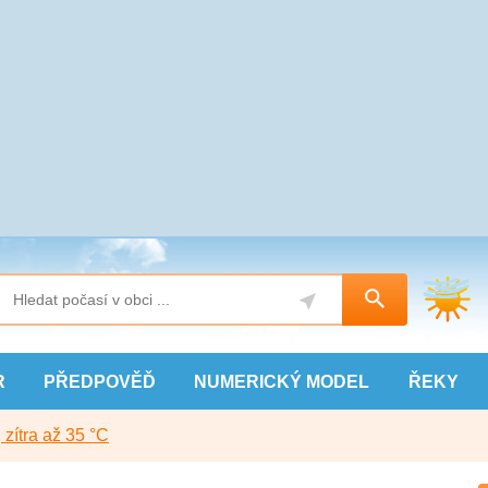
R
PŘEDPOVĚĎ
NUMERICKÝ
MODEL
ŘEKY
, zítra až 35 °C