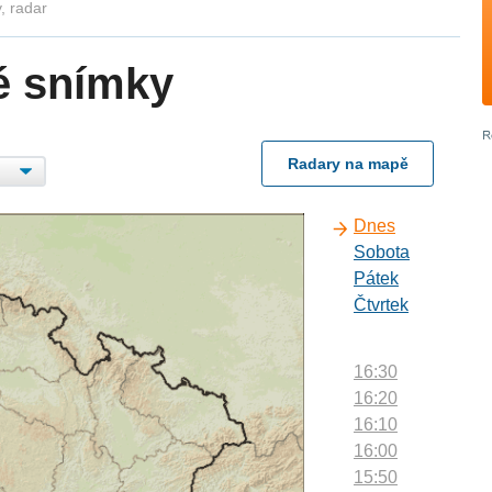
, radar
é snímky
Radary na mapě
Dnes
Sobota
Pátek
Čtvrtek
16:30
16:20
16:10
16:00
15:50