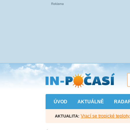
Přejít
na
hlavní
obsah
ÚVOD
AKTUÁLNĚ
RADA
Vrací se tropické teploty
AKTUALITA: