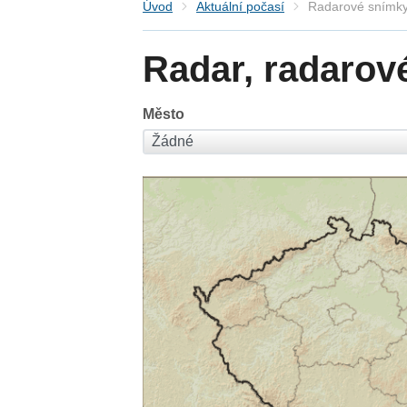
Úvod
Aktuální počasí
Radarové snímky
Radar, radarov
Město