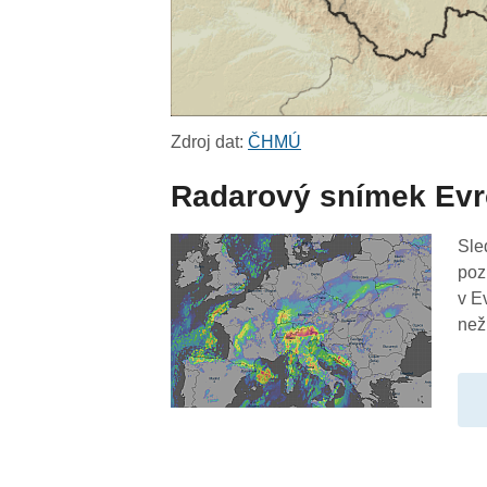
Zdroj dat:
ČHMÚ
Radarový snímek Ev
Sle
poz
v E
než