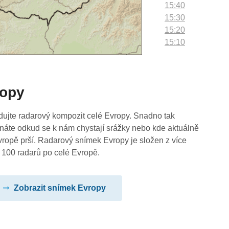
15:40
15:30
15:20
15:10
15:00
14:50
14:40
ropy
14:30
14:20
14:10
dujte radarový kompozit celé Evropy. Snadno tak
14:00
náte odkud se k nám chystají srážky nebo kde aktuálně
13:50
vropě prší. Radarový snímek Evropy je složen z více
13:40
 100 radarů po celé Evropě.
13:30
13:20
Zobrazit snímek Evropy
13:10
13:00
12:50
12:40