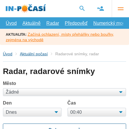
Přejít
na
hlavní
obsah
Úvod
Aktuálně
Radar
Předpověď
Numerický model
Začíná ochlazení, místy přeháňky nebo bouřky,
AKTUALITA:
zejména na východě
Úvod
Aktuální počasí
Radarové snímky, radar
Radar, radarové snímky
Město
Den
Čas