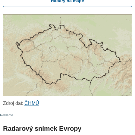
Radary na mapě
Zdroj dat:
ČHMÚ
Radarový snímek Evropy