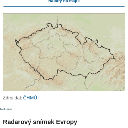
Radary na mapě
Zdroj dat:
ČHMÚ
Radarový snímek Evropy