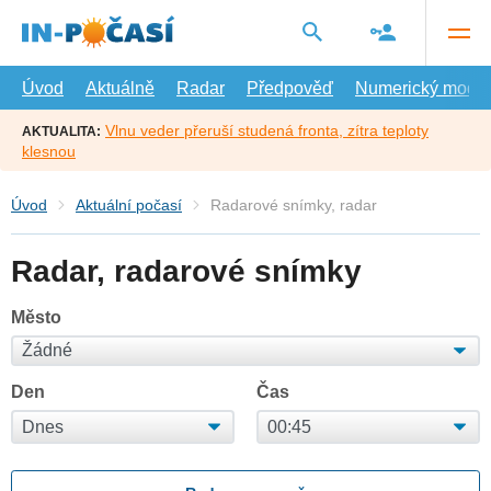
Přejít
na
hlavní
obsah
Úvod
Aktuálně
Radar
Předpověď
Numerický model
Vlnu veder přeruší studená fronta, zítra teploty
AKTUALITA:
klesnou
Úvod
Aktuální počasí
Radarové snímky, radar
Radar, radarové snímky
Město
Den
Čas