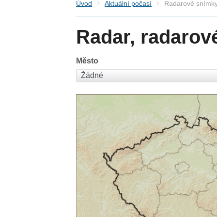
Úvod
Aktuální počasí
Radarové snímky
Radar, radarov
Město