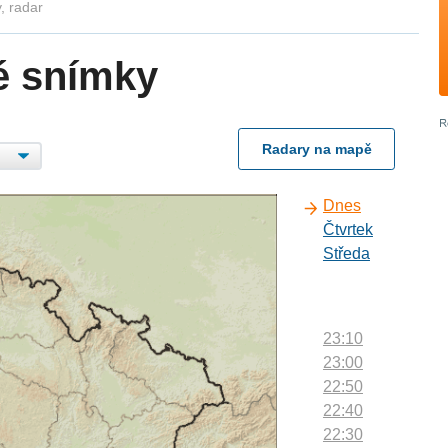
, radar
é snímky
Radary na mapě
Dnes
Čtvrtek
Středa
23:10
23:00
22:50
22:40
22:30