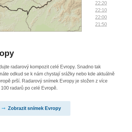
22:20
22:10
22:00
21:50
21:40
21:30
21:20
ropy
21:10
21:00
20:50
dujte radarový kompozit celé Evropy. Snadno tak
20:40
náte odkud se k nám chystají srážky nebo kde aktuálně
20:30
vropě prší. Radarový snímek Evropy je složen z více
20:20
 100 radarů po celé Evropě.
20:10
20:00
Zobrazit snímek Evropy
19:50
19:40
19:30
19:20