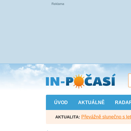
Přejít
na
hlavní
obsah
ÚVOD
AKTUÁLNĚ
RADA
Převážně slunečno s let
AKTUALITA: