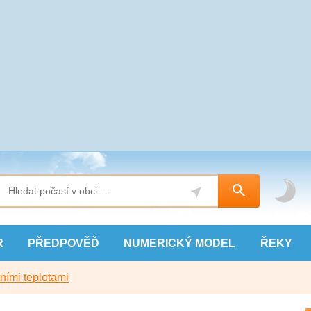
R
PŘEDPOVĚĎ
NUMERICKÝ
MODEL
ŘEKY
ními teplotami