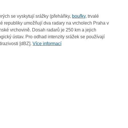
19:10
19:00
rých se vyskytují srážky (přeháňky,
bouřky
, trvalé
18:50
é republiky umožňují dva radary na vrcholech Praha v
18:40
ské vrchovině. Dosah radarů je 250 km a jejich
18:30
ický ústav. Pro odhad intenzity srážek se používají
18:20
drazivosti [dBZ].
Více informací
18:10
18:00
17:50
17:40
17:30
17:20
17:10
17:00
16:50
16:40
16:30
16:20