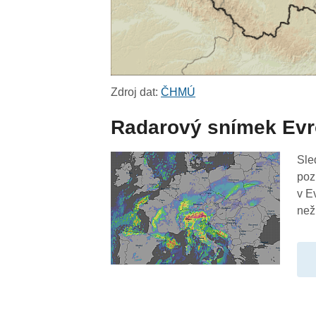
Zdroj dat:
ČHMÚ
Radarový snímek Ev
Sle
poz
v E
než