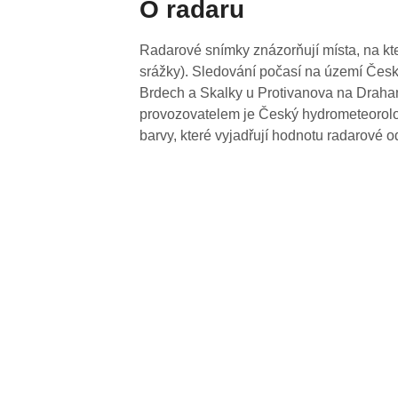
O radaru
Radarové snímky znázorňují místa, na kte
srážky). Sledování počasí na území Česk
Brdech a Skalky u Protivanova na Drahan
provozovatelem je Český hydrometeorolog
barvy, které vyjadřují hodnotu radarové o