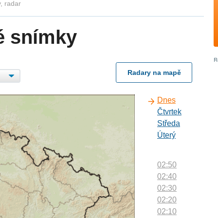
, radar
é snímky
Radary na mapě
Dnes
Čtvrtek
Středa
Úterý
02:50
02:40
02:30
02:20
02:10