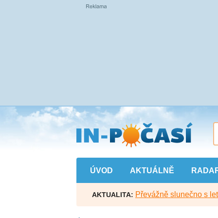
Přejít
na
hlavní
obsah
ÚVOD
AKTUÁLNĚ
RADA
Převážně slunečno s let
AKTUALITA: