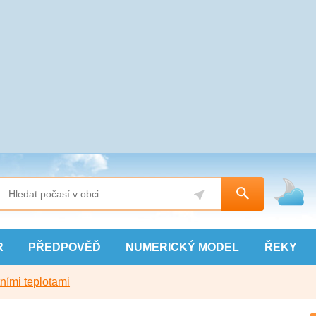
R
PŘEDPOVĚĎ
NUMERICKÝ
MODEL
ŘEKY
ními teplotami