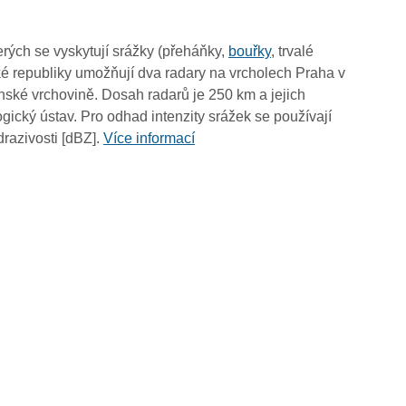
rých se vyskytují srážky (přeháňky,
bouřky
, trvalé
é republiky umožňují dva radary na vrcholech Praha v
ské vrchovině. Dosah radarů je 250 km a jejich
ický ústav. Pro odhad intenzity srážek se používají
drazivosti [dBZ].
Více informací