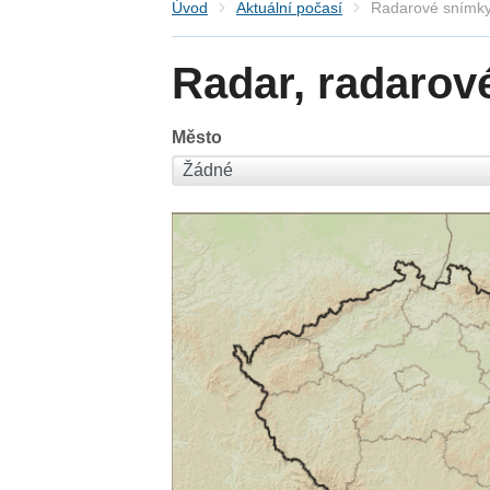
Úvod
Aktuální počasí
Radarové snímky
Radar, radarov
Město