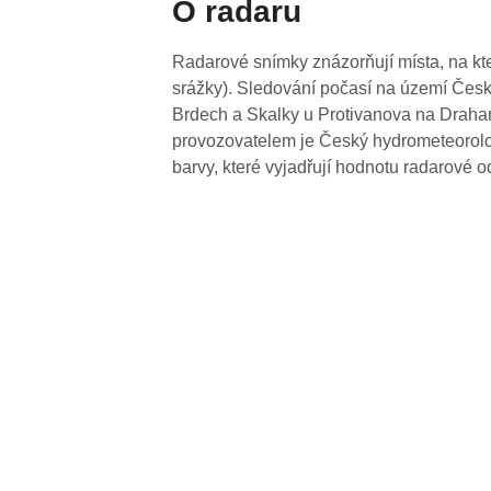
O radaru
Radarové snímky znázorňují místa, na kte
srážky). Sledování počasí na území Česk
Brdech a Skalky u Protivanova na Drahan
provozovatelem je Český hydrometeorolog
barvy, které vyjadřují hodnotu radarové o