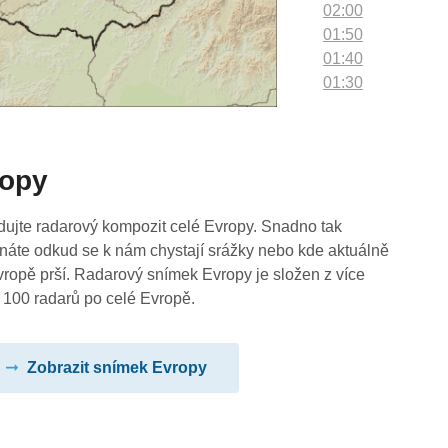
02:00
01:50
01:40
01:30
01:20
01:10
01:00
ropy
00:50
00:40
00:30
dujte radarový kompozit celé Evropy. Snadno tak
00:20
náte odkud se k nám chystají srážky nebo kde aktuálně
00:10
vropě prší. Radarový snímek Evropy je složen z více
00:00
 100 radarů po celé Evropě.
Zobrazit snímek Evropy