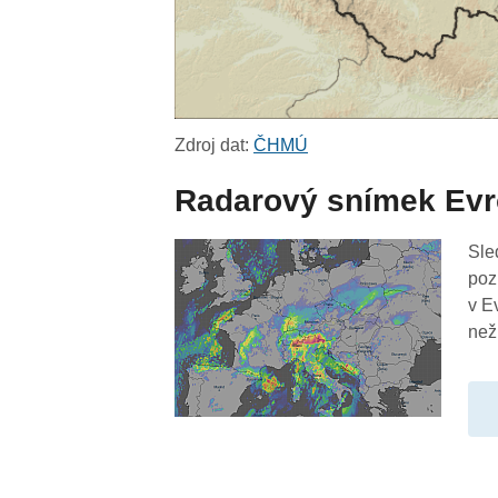
Zdroj dat:
ČHMÚ
Radarový snímek Ev
Sle
poz
v E
než