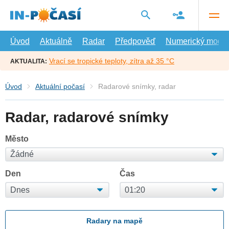
Přejít
na
hlavní
obsah
Úvod
Aktuálně
Radar
Předpověď
Numerický model
Vrací se tropické teploty, zítra až 35 °C
AKTUALITA:
Úvod
Aktuální počasí
Radarové snímky, radar
Radar, radarové snímky
Město
Den
Čas
Radary na mapě