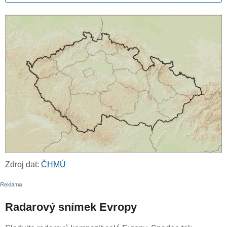
Zdroj dat:
ČHMÚ
Radarový snímek Evropy