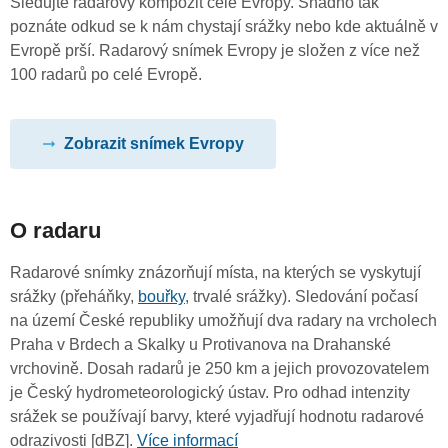
Sledujte radarový kompozit celé Evropy. Snadno tak
poznáte odkud se k nám chystají srážky nebo kde aktuálně v
Evropě prší. Radarový snímek Evropy je složen z více než
100 radarů po celé Evropě.
Zobrazit snímek Evropy
O radaru
Radarové snímky znázorňují místa, na kterých se vyskytují
srážky (přeháňky,
bouřky
, trvalé srážky). Sledování počasí
na území České republiky umožňují dva radary na vrcholech
Praha v Brdech a Skalky u Protivanova na Drahanské
vrchovině. Dosah radarů je 250 km a jejich provozovatelem
je Český hydrometeorologický ústav. Pro odhad intenzity
srážek se používají barvy, které vyjadřují hodnotu radarové
odrazivosti [dBZ].
Více informací