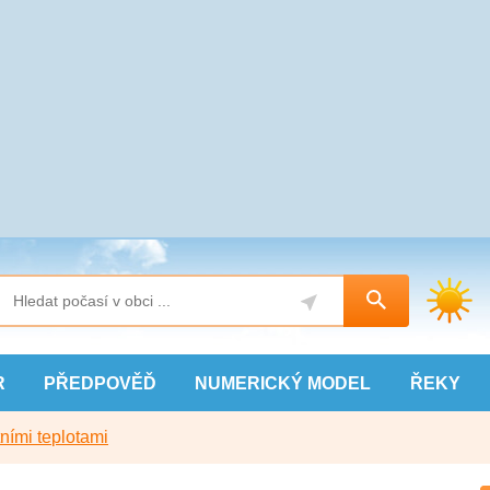
R
PŘEDPOVĚĎ
NUMERICKÝ
MODEL
ŘEKY
ními teplotami