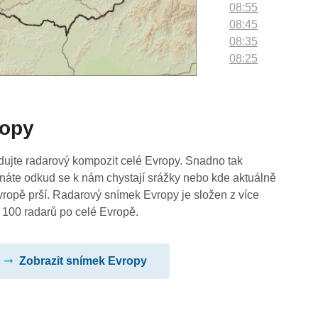
08:55
08:45
08:35
08:25
08:15
08:05
07:55
ropy
07:45
07:35
07:25
dujte radarový kompozit celé Evropy. Snadno tak
07:15
náte odkud se k nám chystají srážky nebo kde aktuálně
07:05
vropě prší. Radarový snímek Evropy je složen z více
06:55
 100 radarů po celé Evropě.
06:45
06:35
Zobrazit snímek Evropy
06:25
06:15
06:05
05:55