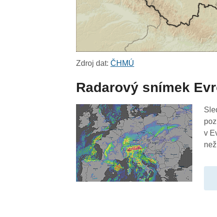
Zdroj dat:
ČHMÚ
Radarový snímek Ev
Sle
poz
v E
než