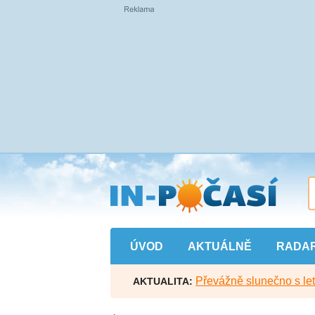
Přejít
na
hlavní
obsah
ÚVOD
AKTUÁLNĚ
RADA
Převážně slunečno s let
AKTUALITA: