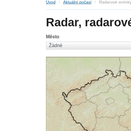
Úvod
Aktuální počasí
Radarové snímky
Radar, radarov
Město