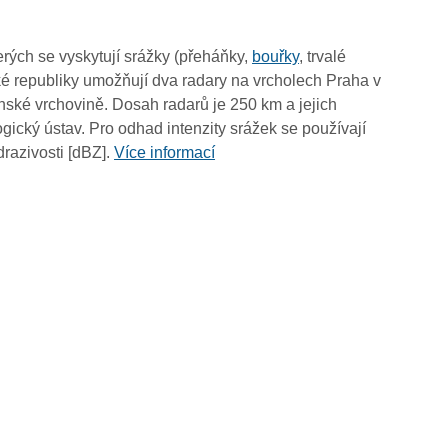
05:45
05:35
rých se vyskytují srážky (přeháňky,
bouřky
, trvalé
05:25
é republiky umožňují dva radary na vrcholech Praha v
05:15
ské vrchovině. Dosah radarů je 250 km a jejich
05:05
ický ústav. Pro odhad intenzity srážek se používají
04:55
drazivosti [dBZ].
Více informací
04:45
04:35
04:25
04:15
04:05
03:55
03:45
03:35
03:25
03:15
03:05
02:55