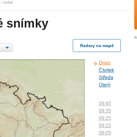
, radar
é snímky
Radary na mapě
Dnes
Čtvrtek
Středa
Úterý
09:45
09:35
09:25
09:15
09:05