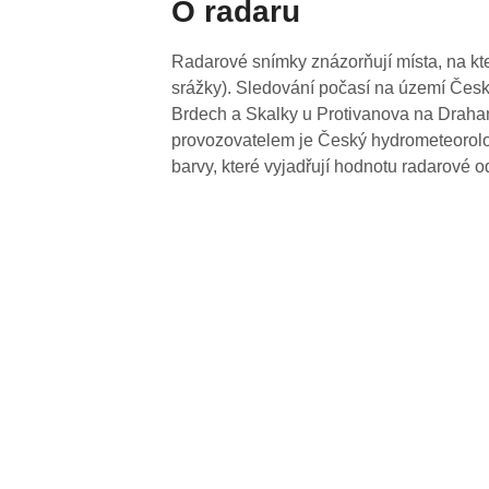
O radaru
Radarové snímky znázorňují místa, na kte
srážky). Sledování počasí na území Česk
Brdech a Skalky u Protivanova na Drahan
provozovatelem je Český hydrometeorolog
barvy, které vyjadřují hodnotu radarové o