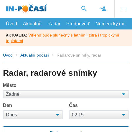
Přejít
na
hlavní
obsah
Úvod
Aktuálně
Radar
Předpověď
Numerický model
Víkend bude slunečný s letními, zítra i tropickými
AKTUALITA:
teplotami
Úvod
Aktuální počasí
Radarové snímky, radar
Radar, radarové snímky
Město
Den
Čas