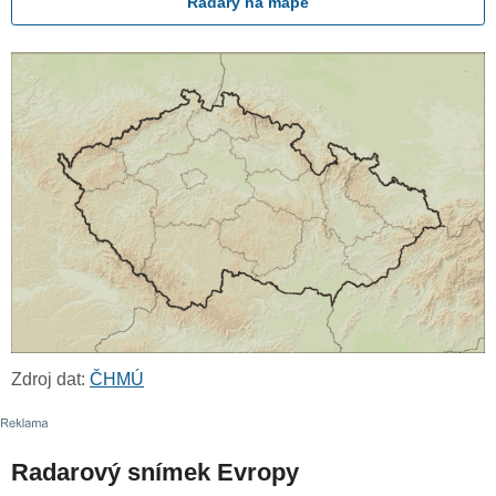
Radary na mapě
Zdroj dat:
ČHMÚ
Radarový snímek Evropy