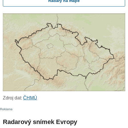
Radary na mapě
Zdroj dat:
ČHMÚ
Radarový snímek Evropy