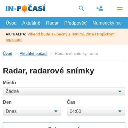
Přejít
na
hlavní
obsah
Úvod
Aktuálně
Radar
Předpověď
Numerický model
Víkend bude slunečný s letními, zítra i tropickými
AKTUALITA:
teplotami
Úvod
Aktuální počasí
Radarové snímky, radar
Radar, radarové snímky
Město
Den
Čas