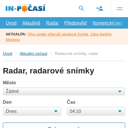
Přejít
na
hlavní
obsah
Úvod
Aktuálně
Radar
Předpověď
Numerický model
Vlnu veder přeruší studená fronta, zítra teploty
AKTUALITA:
klesnou
Úvod
Aktuální počasí
Radarové snímky, radar
Radar, radarové snímky
Město
Den
Čas