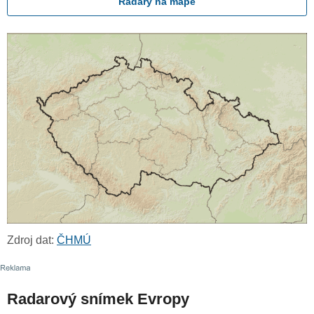
Radary na mapě
Zdroj dat:
ČHMÚ
Radarový snímek Evropy