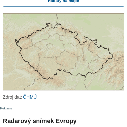
Radary na mapě
Zdroj dat:
ČHMÚ
Radarový snímek Evropy