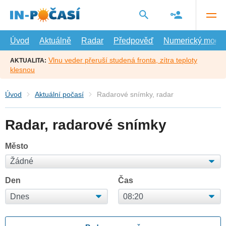
Přejít
na
hlavní
obsah
Úvod
Aktuálně
Radar
Předpověď
Numerický model
Vlnu veder přeruší studená fronta, zítra teploty
AKTUALITA:
klesnou
Úvod
Aktuální počasí
Radarové snímky, radar
Radar, radarové snímky
Město
Den
Čas