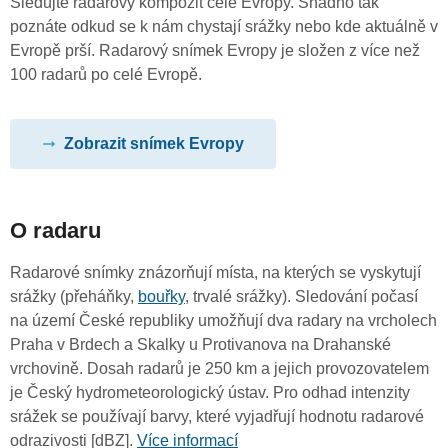
Sledujte radarový kompozit celé Evropy. Snadno tak
poznáte odkud se k nám chystají srážky nebo kde aktuálně v
Evropě prší. Radarový snímek Evropy je složen z více než
100 radarů po celé Evropě.
Zobrazit snímek Evropy
O radaru
Radarové snímky znázorňují místa, na kterých se vyskytují
srážky (přeháňky,
bouřky
, trvalé srážky). Sledování počasí
na území České republiky umožňují dva radary na vrcholech
Praha v Brdech a Skalky u Protivanova na Drahanské
vrchovině. Dosah radarů je 250 km a jejich provozovatelem
je Český hydrometeorologický ústav. Pro odhad intenzity
srážek se používají barvy, které vyjadřují hodnotu radarové
odrazivosti [dBZ].
Více informací