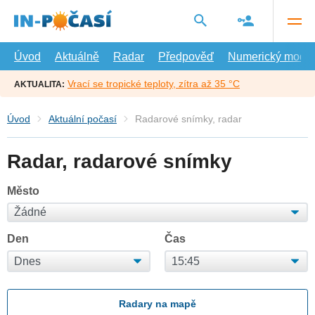
Přejít
na
hlavní
obsah
Úvod
Aktuálně
Radar
Předpověď
Numerický model
Vrací se tropické teploty, zítra až 35 °C
AKTUALITA:
Úvod
Aktuální počasí
Radarové snímky, radar
Radar, radarové snímky
Město
Den
Čas
Radary na mapě