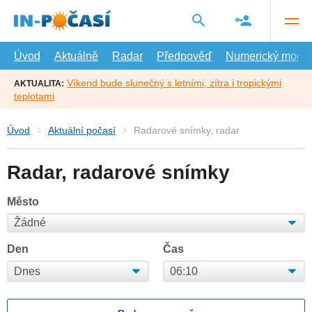
Přejít
na
hlavní
obsah
Úvod
Aktuálně
Radar
Předpověď
Numerický model
Víkend bude slunečný s letními, zítra i tropickými
AKTUALITA:
teplotami
Úvod
Aktuální počasí
Radarové snímky, radar
Radar, radarové snímky
Město
Den
Čas