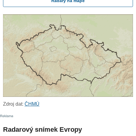
Radary na mapě
Zdroj dat:
ČHMÚ
Radarový snímek Evropy