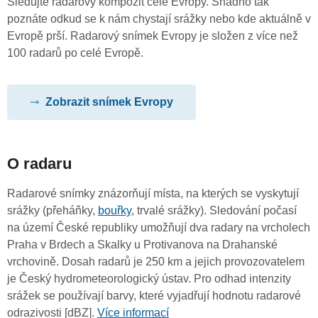
Sledujte radarový kompozit celé Evropy. Snadno tak
poznáte odkud se k nám chystají srážky nebo kde aktuálně v
Evropě prší. Radarový snímek Evropy je složen z více než
100 radarů po celé Evropě.
Zobrazit snímek Evropy
O radaru
Radarové snímky znázorňují místa, na kterých se vyskytují
srážky (přeháňky,
bouřky
, trvalé srážky). Sledování počasí
na území České republiky umožňují dva radary na vrcholech
Praha v Brdech a Skalky u Protivanova na Drahanské
vrchovině. Dosah radarů je 250 km a jejich provozovatelem
je Český hydrometeorologický ústav. Pro odhad intenzity
srážek se používají barvy, které vyjadřují hodnotu radarové
odrazivosti [dBZ].
Více informací