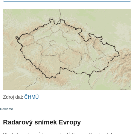
Zdroj dat:
ČHMÚ
Radarový snímek Evropy