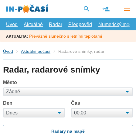
Přejít
na
hlavní
obsah
Úvod
Aktuálně
Radar
Předpověď
Numerický model
Převážně slunečno s letními teplotami
AKTUALITA:
Úvod
Aktuální počasí
Radarové snímky, radar
Radar, radarové snímky
Město
Den
Čas
Radary na mapě