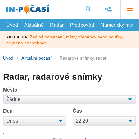
Přejít
na
hlavní
obsah
Úvod
Aktuálně
Radar
Předpověď
Numerický model
Začíná ochlazení, místy přeháňky nebo bouřky,
AKTUALITA:
zejména na východě
Úvod
Aktuální počasí
Radarové snímky, radar
Radar, radarové snímky
Město
Den
Čas