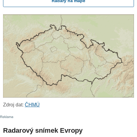
Radary na mapě
Zdroj dat:
ČHMÚ
Radarový snímek Evropy