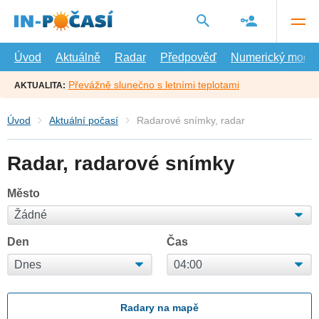
Přejít
na
hlavní
obsah
Úvod
Aktuálně
Radar
Předpověď
Numerický model
Převážně slunečno s letními teplotami
AKTUALITA:
Úvod
Aktuální počasí
Radarové snímky, radar
Radar, radarové snímky
Město
Den
Čas
Radary na mapě