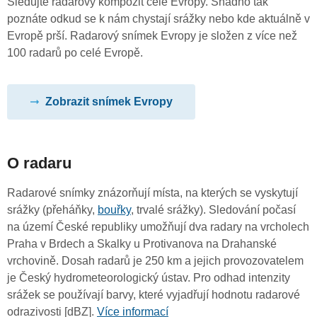
Sledujte radarový kompozit celé Evropy. Snadno tak
poznáte odkud se k nám chystají srážky nebo kde aktuálně v
Evropě prší. Radarový snímek Evropy je složen z více než
100 radarů po celé Evropě.
Zobrazit snímek Evropy
O radaru
Radarové snímky znázorňují místa, na kterých se vyskytují
srážky (přeháňky,
bouřky
, trvalé srážky). Sledování počasí
na území České republiky umožňují dva radary na vrcholech
Praha v Brdech a Skalky u Protivanova na Drahanské
vrchovině. Dosah radarů je 250 km a jejich provozovatelem
je Český hydrometeorologický ústav. Pro odhad intenzity
srážek se používají barvy, které vyjadřují hodnotu radarové
odrazivosti [dBZ].
Více informací