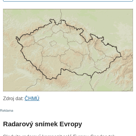
Zdroj dat:
ČHMÚ
Radarový snímek Evropy