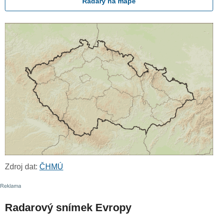
Radary na mapě
Zdroj dat:
ČHMÚ
Radarový snímek Evropy