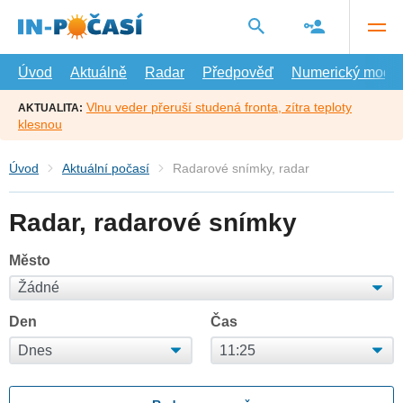
Přejít
na
hlavní
obsah
Úvod
Aktuálně
Radar
Předpověď
Numerický model
Vlnu veder přeruší studená fronta, zítra teploty
AKTUALITA:
klesnou
Úvod
Aktuální počasí
Radarové snímky, radar
Radar, radarové snímky
Město
Den
Čas