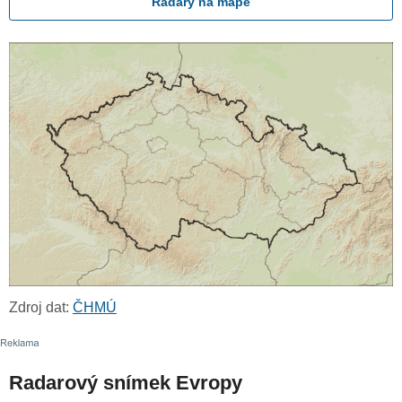
Radary na mapě
Zdroj dat:
ČHMÚ
Radarový snímek Evropy