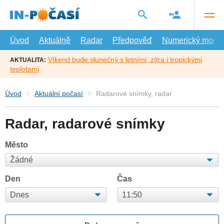
Přejít
na
hlavní
obsah
Úvod
Aktuálně
Radar
Předpověď
Numerický model
Víkend bude slunečný s letními, zítra i tropickými
AKTUALITA:
teplotami
Úvod
Aktuální počasí
Radarové snímky, radar
Radar, radarové snímky
Město
Den
Čas