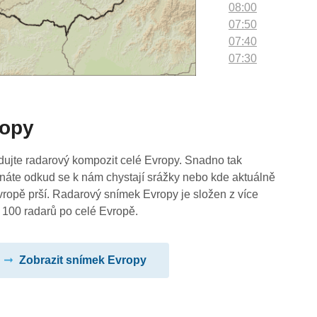
08:00
07:50
07:40
07:30
07:20
07:10
07:00
ropy
06:50
06:40
06:30
dujte radarový kompozit celé Evropy. Snadno tak
06:20
náte odkud se k nám chystají srážky nebo kde aktuálně
06:10
vropě prší. Radarový snímek Evropy je složen z více
06:00
 100 radarů po celé Evropě.
05:50
05:40
Zobrazit snímek Evropy
05:30
05:20
05:10
05:00