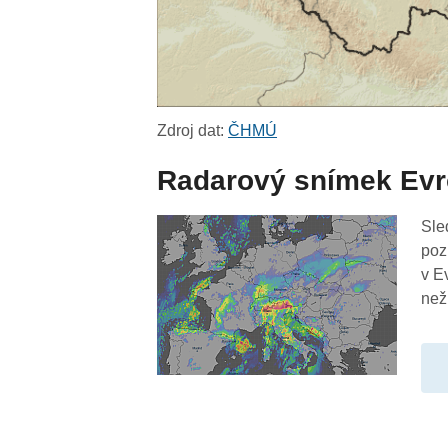
Zdroj dat:
ČHMÚ
Radarový snímek Ev
Sle
poz
v E
než