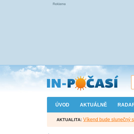
Přejít
na
hlavní
obsah
ÚVOD
AKTUÁLNĚ
RADA
Víkend bude slunečný s l
AKTUALITA: