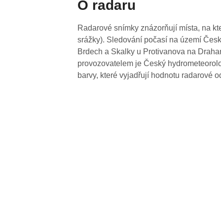
O radaru
Radarové snímky znázorňují místa, na kte
srážky). Sledování počasí na území Česk
Brdech a Skalky u Protivanova na Drahan
provozovatelem je Český hydrometeorolog
barvy, které vyjadřují hodnotu radarové o