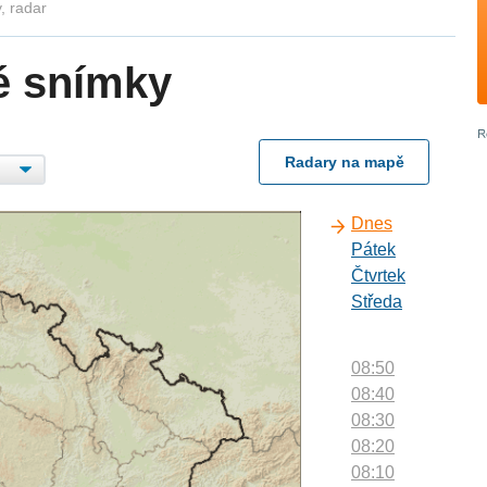
, radar
é snímky
Radary na mapě
Dnes
Pátek
Čtvrtek
Středa
08:50
08:40
08:30
08:20
08:10