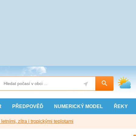
R
PŘEDPOVĚĎ
NUMERICKÝ
MODEL
ŘEKY
etními, zítra i tropickými teplotami