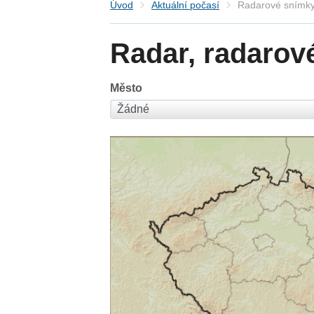
Úvod
Aktuální počasí
Radarové snímky
Radar, radarov
Město