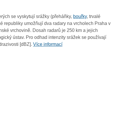
04:50
04:40
rých se vyskytují srážky (přeháňky,
bouřky
, trvalé
04:30
é republiky umožňují dva radary na vrcholech Praha v
04:20
ské vrchovině. Dosah radarů je 250 km a jejich
04:10
ický ústav. Pro odhad intenzity srážek se používají
04:00
drazivosti [dBZ].
Více informací
03:50
03:40
03:30
03:20
03:10
03:00
02:50
02:40
02:30
02:20
02:10
02:00