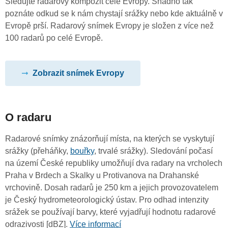
Sledujte radarový kompozit celé Evropy. Snadno tak
poznáte odkud se k nám chystají srážky nebo kde aktuálně v
Evropě prší. Radarový snímek Evropy je složen z více než
100 radarů po celé Evropě.
Zobrazit snímek Evropy
O radaru
Radarové snímky znázorňují místa, na kterých se vyskytují
srážky (přeháňky,
bouřky
, trvalé srážky). Sledování počasí
na území České republiky umožňují dva radary na vrcholech
Praha v Brdech a Skalky u Protivanova na Drahanské
vrchovině. Dosah radarů je 250 km a jejich provozovatelem
je Český hydrometeorologický ústav. Pro odhad intenzity
srážek se používají barvy, které vyjadřují hodnotu radarové
odrazivosti [dBZ].
Více informací