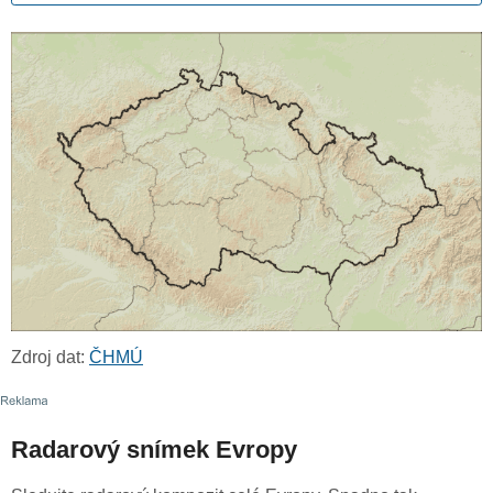
Zdroj dat:
ČHMÚ
Radarový snímek Evropy