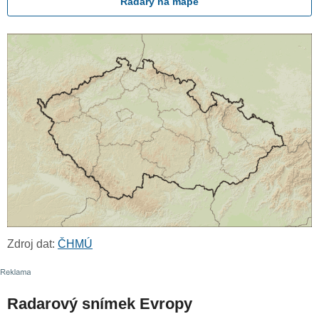
Radary na mapě
Zdroj dat:
ČHMÚ
Radarový snímek Evropy