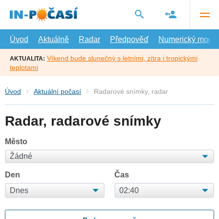
Přejít
na
hlavní
obsah
Úvod
Aktuálně
Radar
Předpověď
Numerický model
Víkend bude slunečný s letními, zítra i tropickými
AKTUALITA:
teplotami
Úvod
Aktuální počasí
Radarové snímky, radar
Radar, radarové snímky
Město
Den
Čas