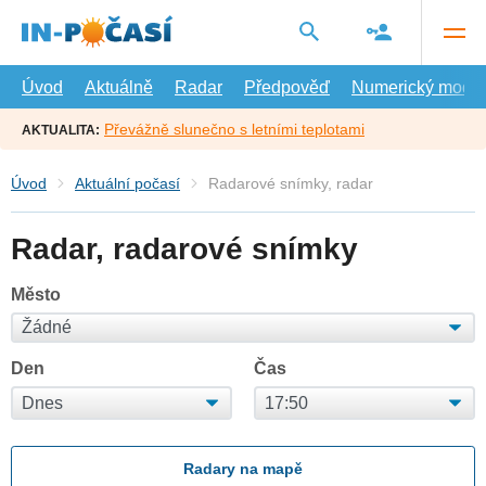
Přejít
na
hlavní
obsah
Úvod
Aktuálně
Radar
Předpověď
Numerický model
Převážně slunečno s letními teplotami
AKTUALITA:
Úvod
Aktuální počasí
Radarové snímky, radar
Radar, radarové snímky
Město
Den
Čas
Radary na mapě