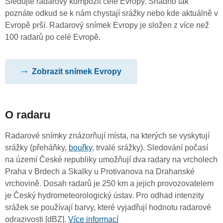
Sledujte radarový kompozit celé Evropy. Snadno tak
poznáte odkud se k nám chystají srážky nebo kde aktuálně v
Evropě prší. Radarový snímek Evropy je složen z více než
100 radarů po celé Evropě.
Zobrazit snímek Evropy
O radaru
Radarové snímky znázorňují místa, na kterých se vyskytují
srážky (přeháňky,
bouřky
, trvalé srážky). Sledování počasí
na území České republiky umožňují dva radary na vrcholech
Praha v Brdech a Skalky u Protivanova na Drahanské
vrchovině. Dosah radarů je 250 km a jejich provozovatelem
je Český hydrometeorologický ústav. Pro odhad intenzity
srážek se používají barvy, které vyjadřují hodnotu radarové
odrazivosti [dBZ].
Více informací