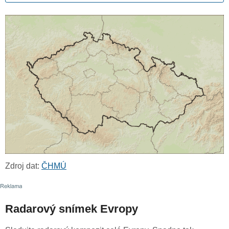
Zdroj dat:
ČHMÚ
Radarový snímek Evropy