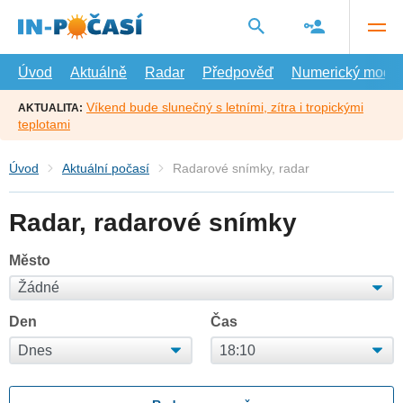
Přejít
na
hlavní
obsah
Úvod
Aktuálně
Radar
Předpověď
Numerický model
Víkend bude slunečný s letními, zítra i tropickými
AKTUALITA:
teplotami
Úvod
Aktuální počasí
Radarové snímky, radar
Radar, radarové snímky
Město
Den
Čas