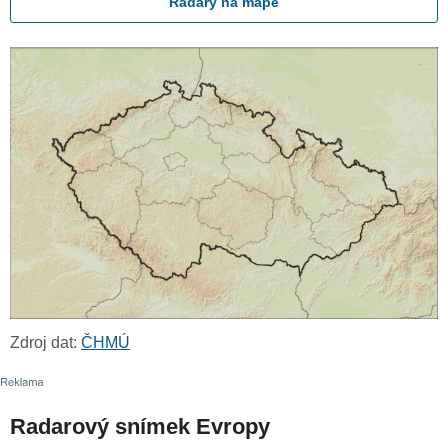
Radary na mapě
Zdroj dat:
ČHMÚ
Radarový snímek Evropy