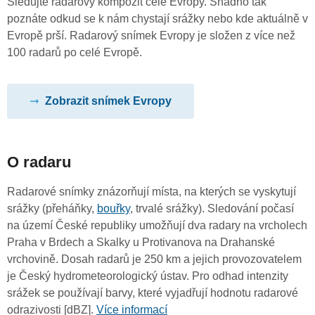
Sledujte radarový kompozit celé Evropy. Snadno tak
poznáte odkud se k nám chystají srážky nebo kde aktuálně v
Evropě prší. Radarový snímek Evropy je složen z více než
100 radarů po celé Evropě.
Zobrazit snímek Evropy
O radaru
Radarové snímky znázorňují místa, na kterých se vyskytují
srážky (přeháňky,
bouřky
, trvalé srážky). Sledování počasí
na území České republiky umožňují dva radary na vrcholech
Praha v Brdech a Skalky u Protivanova na Drahanské
vrchovině. Dosah radarů je 250 km a jejich provozovatelem
je Český hydrometeorologický ústav. Pro odhad intenzity
srážek se používají barvy, které vyjadřují hodnotu radarové
odrazivosti [dBZ].
Více informací