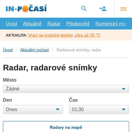
Přejít
na
hlavní
obsah
Úvod
Aktuálně
Radar
Předpověď
Numerický model
Vrací se tropické teploty, zítra až 35 °C
AKTUALITA:
Úvod
Aktuální počasí
Radarové snímky, radar
Radar, radarové snímky
Město
Den
Čas
Radary na mapě