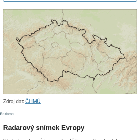
Zdroj dat:
ČHMÚ
Radarový snímek Evropy