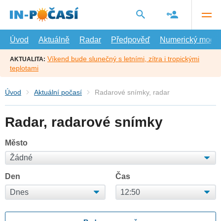
Přejít
na
hlavní
obsah
Úvod
Aktuálně
Radar
Předpověď
Numerický model
Víkend bude slunečný s letními, zítra i tropickými
AKTUALITA:
teplotami
Úvod
Aktuální počasí
Radarové snímky, radar
Radar, radarové snímky
Město
Den
Čas