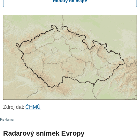
Radary na mapě
Zdroj dat:
ČHMÚ
Radarový snímek Evropy