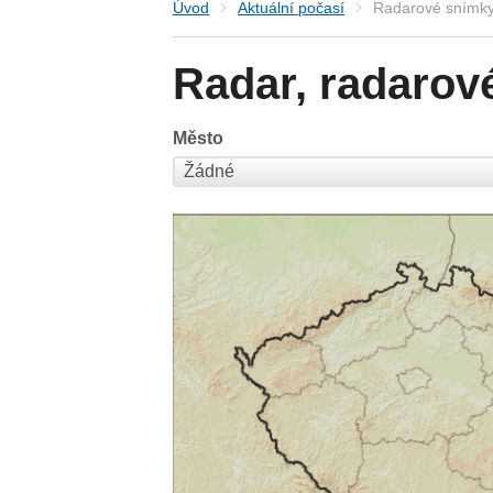
Úvod
Aktuální počasí
Radarové snímky
Radar, radarov
Město