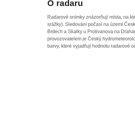
O radaru
Radarové snímky znázorňují místa, na kte
srážky). Sledování počasí na území Česk
Brdech a Skalky u Protivanova na Drahan
provozovatelem je Český hydrometeorolog
barvy, které vyjadřují hodnotu radarové o