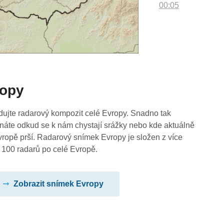
00:05
ropy
dujte radarový kompozit celé Evropy. Snadno tak
náte odkud se k nám chystají srážky nebo kde aktuálně
vropě prší. Radarový snímek Evropy je složen z více
 100 radarů po celé Evropě.
Zobrazit snímek Evropy