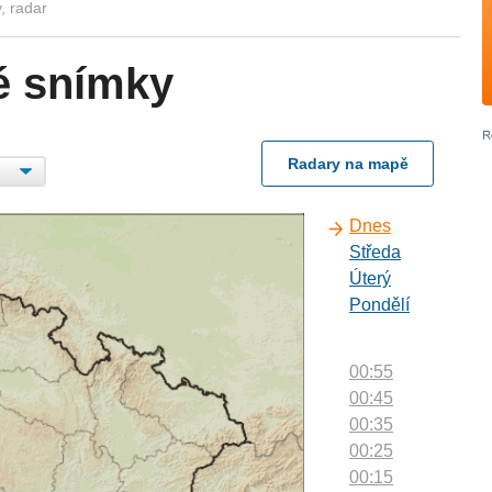
, radar
é snímky
Radary na mapě
Dnes
Středa
Úterý
Pondělí
00:55
00:45
00:35
00:25
00:15