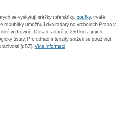
rých se vyskytují srážky (přeháňky,
bouřky
, trvalé
é republiky umožňují dva radary na vrcholech Praha v
ské vrchovině. Dosah radarů je 250 km a jejich
ický ústav. Pro odhad intenzity srážek se používají
drazivosti [dBZ].
Více informací