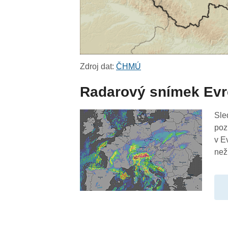
Zdroj dat:
ČHMÚ
Radarový snímek Ev
Sle
poz
v E
než