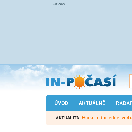
Přejít
na
hlavní
obsah
ÚVOD
AKTUÁLNĚ
RADA
Horko, odpoledne tvorba
AKTUALITA: