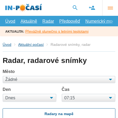
Přejít
na
hlavní
obsah
Úvod
Aktuálně
Radar
Předpověď
Numerický model
Převážně slunečno s letními teplotami
AKTUALITA:
Úvod
Aktuální počasí
Radarové snímky, radar
Radar, radarové snímky
Město
Den
Čas
Radary na mapě