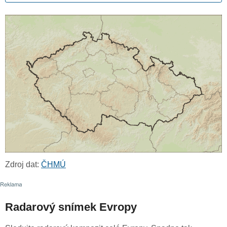
Zdroj dat:
ČHMÚ
Radarový snímek Evropy