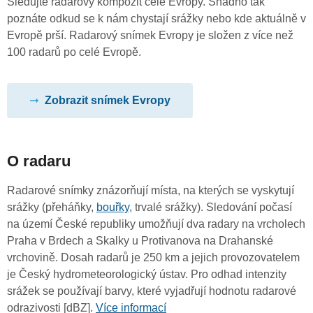
Sledujte radarový kompozit celé Evropy. Snadno tak
poznáte odkud se k nám chystají srážky nebo kde aktuálně v
Evropě prší. Radarový snímek Evropy je složen z více než
100 radarů po celé Evropě.
Zobrazit snímek Evropy
O radaru
Radarové snímky znázorňují místa, na kterých se vyskytují
srážky (přeháňky,
bouřky
, trvalé srážky). Sledování počasí
na území České republiky umožňují dva radary na vrcholech
Praha v Brdech a Skalky u Protivanova na Drahanské
vrchovině. Dosah radarů je 250 km a jejich provozovatelem
je Český hydrometeorologický ústav. Pro odhad intenzity
srážek se používají barvy, které vyjadřují hodnotu radarové
odrazivosti [dBZ].
Více informací