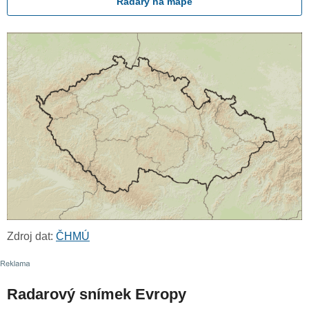
Radary na mapě
Zdroj dat:
ČHMÚ
Radarový snímek Evropy