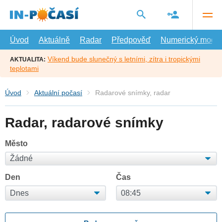
Přejít
na
hlavní
obsah
Úvod
Aktuálně
Radar
Předpověď
Numerický model
Víkend bude slunečný s letními, zítra i tropickými
AKTUALITA:
teplotami
Úvod
Aktuální počasí
Radarové snímky, radar
Radar, radarové snímky
Město
Den
Čas