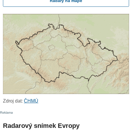
Radary na mapě
Zdroj dat:
ČHMÚ
Radarový snímek Evropy