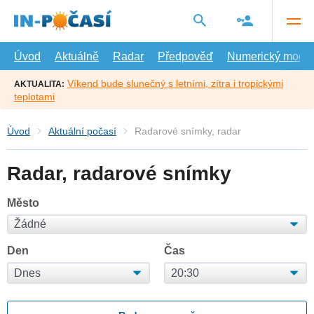
Přejít
na
hlavní
obsah
Úvod
Aktuálně
Radar
Předpověď
Numerický model
Víkend bude slunečný s letními, zítra i tropickými
AKTUALITA:
teplotami
Úvod
Aktuální počasí
Radarové snímky, radar
Radar, radarové snímky
Město
Den
Čas