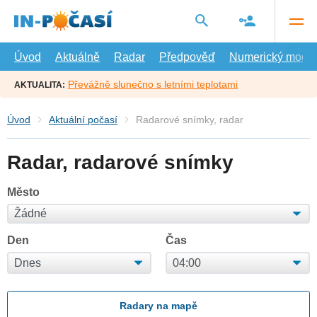
Přejít
na
hlavní
obsah
Úvod
Aktuálně
Radar
Předpověď
Numerický model
Převážně slunečno s letními teplotami
AKTUALITA:
Úvod
Aktuální počasí
Radarové snímky, radar
Radar, radarové snímky
Město
Den
Čas
Radary na mapě