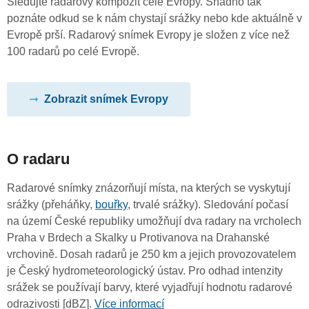
Sledujte radarový kompozit celé Evropy. Snadno tak
poznáte odkud se k nám chystají srážky nebo kde aktuálně v
Evropě prší. Radarový snímek Evropy je složen z více než
100 radarů po celé Evropě.
Zobrazit snímek Evropy
O radaru
Radarové snímky znázorňují místa, na kterých se vyskytují
srážky (přeháňky,
bouřky
, trvalé srážky). Sledování počasí
na území České republiky umožňují dva radary na vrcholech
Praha v Brdech a Skalky u Protivanova na Drahanské
vrchovině. Dosah radarů je 250 km a jejich provozovatelem
je Český hydrometeorologický ústav. Pro odhad intenzity
srážek se používají barvy, které vyjadřují hodnotu radarové
odrazivosti [dBZ].
Více informací