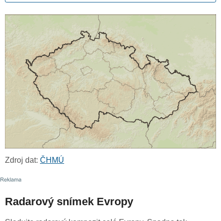
Zdroj dat:
ČHMÚ
Radarový snímek Evropy