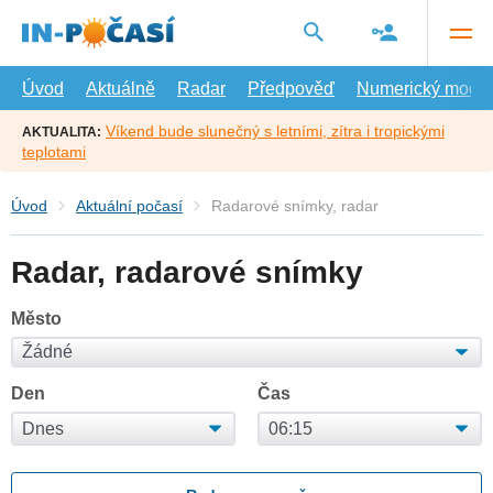
Přejít
na
hlavní
obsah
Úvod
Aktuálně
Radar
Předpověď
Numerický model
Víkend bude slunečný s letními, zítra i tropickými
AKTUALITA:
teplotami
Úvod
Aktuální počasí
Radarové snímky, radar
Radar, radarové snímky
Město
Den
Čas