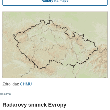
Radary na mapě
Zdroj dat:
ČHMÚ
Radarový snímek Evropy