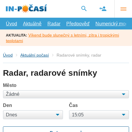
Přejít
na
hlavní
obsah
Úvod
Aktuálně
Radar
Předpověď
Numerický model
Víkend bude slunečný s letními, zítra i tropickými
AKTUALITA:
teplotami
Úvod
Aktuální počasí
Radarové snímky, radar
Radar, radarové snímky
Město
Den
Čas