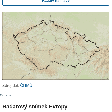
Radary na mapě
Zdroj dat:
ČHMÚ
Radarový snímek Evropy