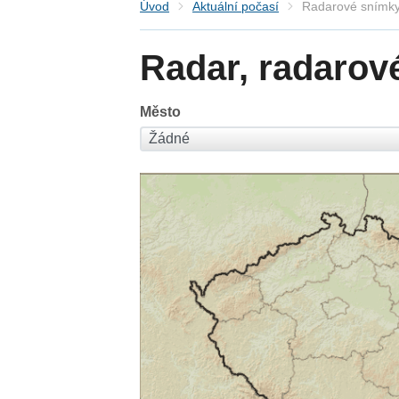
Úvod
Aktuální počasí
Radarové snímky
Radar, radarov
Město