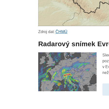
Zdroj dat:
ČHMÚ
Radarový snímek Ev
Sle
poz
v E
než