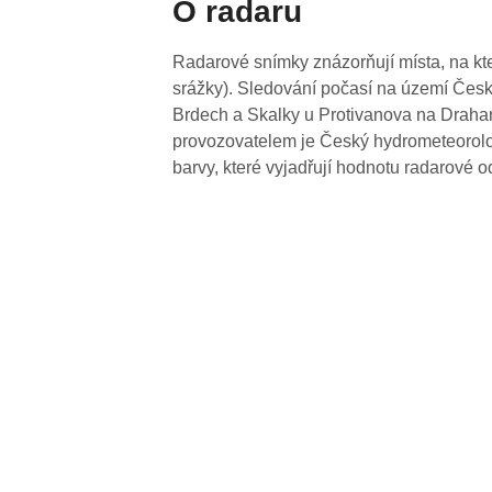
O radaru
Radarové snímky znázorňují místa, na kte
srážky). Sledování počasí na území Česk
Brdech a Skalky u Protivanova na Drahan
provozovatelem je Český hydrometeorolog
barvy, které vyjadřují hodnotu radarové o