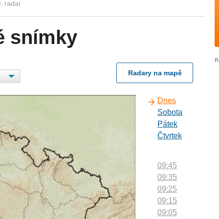
, radar
é snímky
Radary na mapě
Dnes
Sobota
Pátek
Čtvrtek
09:45
09:35
09:25
09:15
09:05