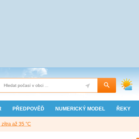
R
PŘEDPOVĚĎ
NUMERICKÝ
MODEL
ŘEKY
, zítra až 35 °C