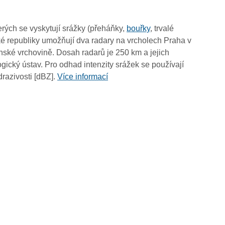
05:45
05:35
rých se vyskytují srážky (přeháňky,
bouřky
, trvalé
05:25
é republiky umožňují dva radary na vrcholech Praha v
05:15
ské vrchovině. Dosah radarů je 250 km a jejich
05:05
ický ústav. Pro odhad intenzity srážek se používají
04:55
drazivosti [dBZ].
Více informací
04:45
04:35
04:25
04:15
04:05
03:55
03:45
03:35
03:25
03:15
03:05
02:55