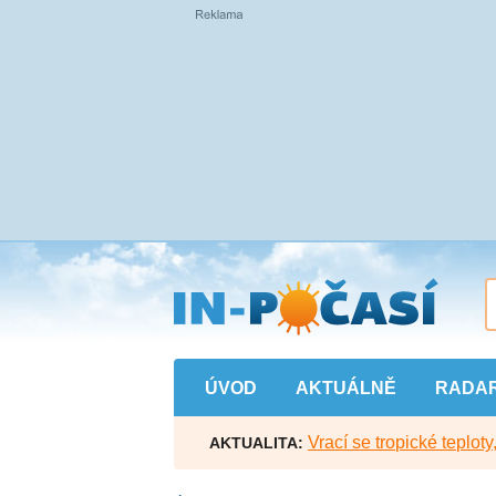
Přejít
na
hlavní
obsah
ÚVOD
AKTUÁLNĚ
RADA
Vrací se tropické teploty
AKTUALITA: