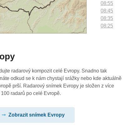
08:55
08:45
08:35
08:25
08:15
08:05
07:55
ropy
07:45
07:35
07:25
dujte radarový kompozit celé Evropy. Snadno tak
07:15
náte odkud se k nám chystají srážky nebo kde aktuálně
07:05
vropě prší. Radarový snímek Evropy je složen z více
06:55
 100 radarů po celé Evropě.
06:45
06:35
Zobrazit snímek Evropy
06:25
06:15
06:05
05:55