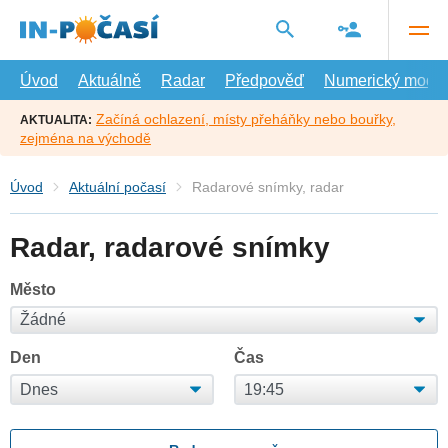
Přejít
na
hlavní
obsah
Úvod
Aktuálně
Radar
Předpověď
Numerický model
Začíná ochlazení, místy přeháňky nebo bouřky,
AKTUALITA:
zejména na východě
Úvod
Aktuální počasí
Radarové snímky, radar
Radar, radarové snímky
Město
Den
Čas