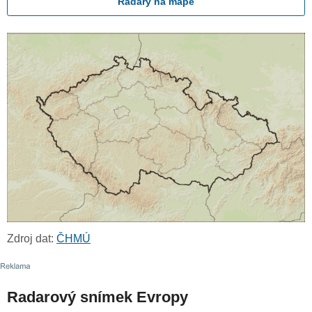
Radary na mapě
Zdroj dat:
ČHMÚ
Radarový snímek Evropy