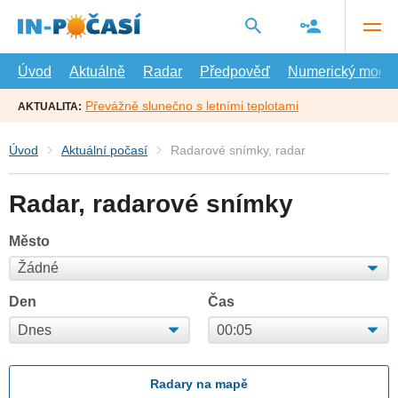
Přejít
na
hlavní
obsah
Úvod
Aktuálně
Radar
Předpověď
Numerický model
Převážně slunečno s letními teplotami
AKTUALITA:
Úvod
Aktuální počasí
Radarové snímky, radar
Radar, radarové snímky
Město
Den
Čas
Radary na mapě