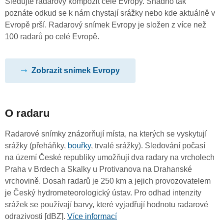
Sledujte radarový kompozit celé Evropy. Snadno tak
poznáte odkud se k nám chystají srážky nebo kde aktuálně v
Evropě prší. Radarový snímek Evropy je složen z více než
100 radarů po celé Evropě.
Zobrazit snímek Evropy
O radaru
Radarové snímky znázorňují místa, na kterých se vyskytují
srážky (přeháňky,
bouřky
, trvalé srážky). Sledování počasí
na území České republiky umožňují dva radary na vrcholech
Praha v Brdech a Skalky u Protivanova na Drahanské
vrchovině. Dosah radarů je 250 km a jejich provozovatelem
je Český hydrometeorologický ústav. Pro odhad intenzity
srážek se používají barvy, které vyjadřují hodnotu radarové
odrazivosti [dBZ].
Více informací