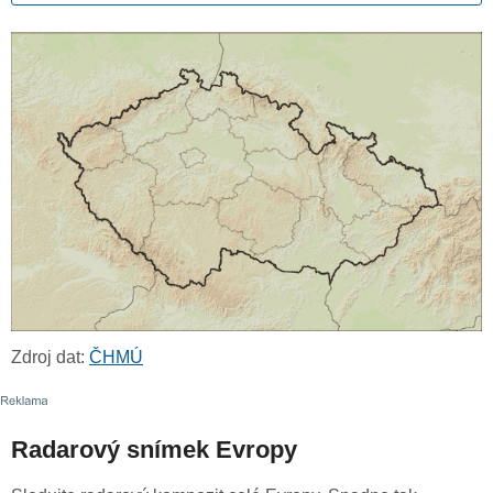
Zdroj dat:
ČHMÚ
Radarový snímek Evropy