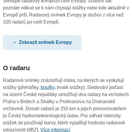
Sledujte radarový kompozit celé Evropy. Snadno tak
poznáte odkud se k nám chystají srážky nebo kde aktuálně v
Evropě prší. Radarový snímek Evropy je složen z více než
100 radarů po celé Evropě.
Zobrazit snímek Evropy
O radaru
Radarové snímky znázorňují místa, na kterých se vyskytují
srážky (přeháňky,
bouřky
, trvalé srážky). Sledování počasí
na území České republiky umožňují dva radary na vrcholech
Praha v Brdech a Skalky u Protivanova na Drahanské
vrchovině. Dosah radarů je 250 km a jejich provozovatelem
je Český hydrometeorologický ústav. Pro odhad intenzity
srážek se používají barvy, které vyjadřují hodnotu radarové
odrazivosti [dBZ].
Více informací