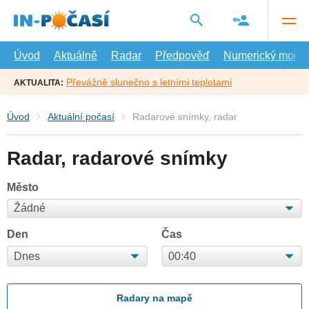
Přejít
na
hlavní
obsah
Úvod
Aktuálně
Radar
Předpověď
Numerický model
Převážně slunečno s letními teplotami
AKTUALITA:
Úvod
Aktuální počasí
Radarové snímky, radar
Radar, radarové snímky
Město
Den
Čas
Radary na mapě