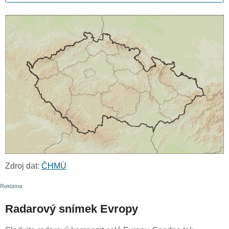
Zdroj dat:
ČHMÚ
Radarový snímek Evropy