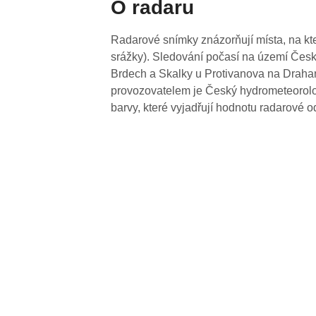
O radaru
Radarové snímky znázorňují místa, na kte
srážky). Sledování počasí na území Česk
Brdech a Skalky u Protivanova na Drahan
provozovatelem je Český hydrometeorolog
barvy, které vyjadřují hodnotu radarové o