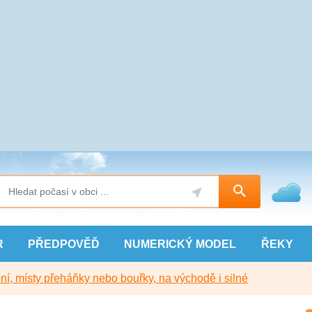
R
PŘEDPOVĚĎ
NUMERICKÝ
MODEL
ŘEKY
í, místy přeháňky nebo bouřky, na východě i silné