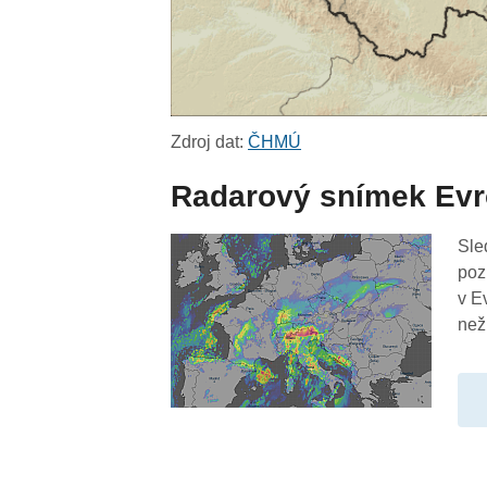
Zdroj dat:
ČHMÚ
Radarový snímek Ev
Sle
poz
v E
než