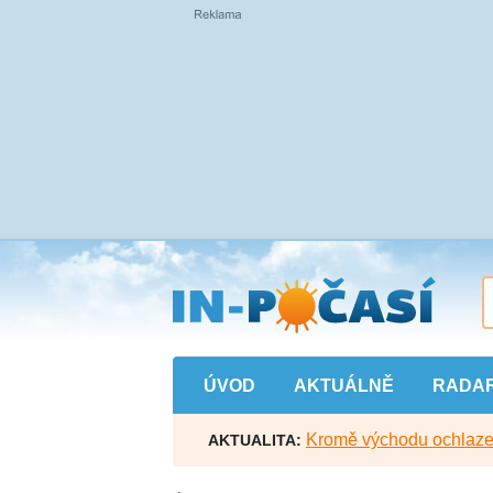
Přejít
na
hlavní
obsah
ÚVOD
AKTUÁLNĚ
RADA
Kromě východu ochlazen
AKTUALITA: