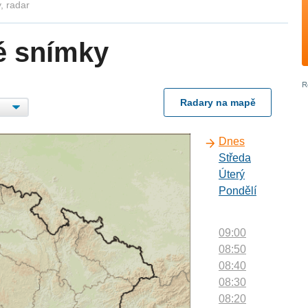
, radar
é snímky
Radary na mapě
Dnes
Středa
Úterý
Pondělí
09:00
08:50
08:40
08:30
08:20