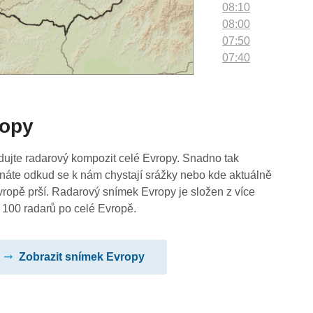
08:10
08:00
07:50
07:40
07:30
07:20
07:10
ropy
07:00
06:50
06:40
dujte radarový kompozit celé Evropy. Snadno tak
06:30
náte odkud se k nám chystají srážky nebo kde aktuálně
06:20
vropě prší. Radarový snímek Evropy je složen z více
06:10
 100 radarů po celé Evropě.
06:00
05:50
Zobrazit snímek Evropy
05:40
05:30
05:20
05:10