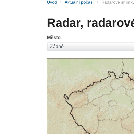
Úvod
Aktuální počasí
Radarové snímky
Radar, radarov
Město