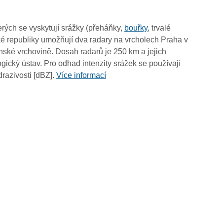
05:00
04:50
rých se vyskytují srážky (přeháňky,
bouřky
, trvalé
04:40
é republiky umožňují dva radary na vrcholech Praha v
04:30
ské vrchovině. Dosah radarů je 250 km a jejich
04:20
ický ústav. Pro odhad intenzity srážek se používají
04:10
drazivosti [dBZ].
Více informací
04:00
03:50
03:40
03:30
03:20
03:10
03:00
02:50
02:40
02:30
02:20
02:10