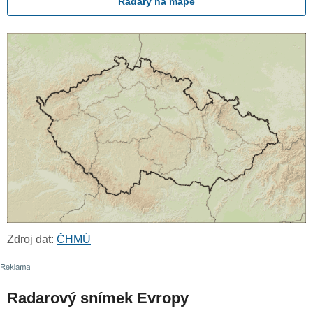
Radary na mapě
Zdroj dat:
ČHMÚ
Radarový snímek Evropy