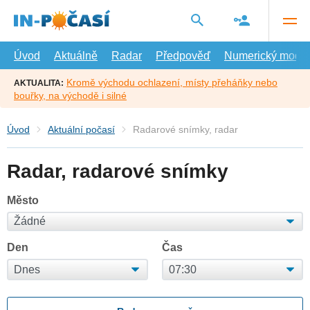
Přejít
na
hlavní
obsah
Úvod
Aktuálně
Radar
Předpověď
Numerický model
Kromě východu ochlazení, místy přeháňky nebo
AKTUALITA:
bouřky, na východě i silné
Úvod
Aktuální počasí
Radarové snímky, radar
Radar, radarové snímky
Město
Den
Čas