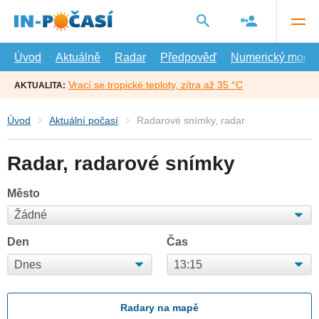
Přejít
na
hlavní
obsah
Úvod
Aktuálně
Radar
Předpověď
Numerický model
Vrací se tropické teploty, zítra až 35 °C
AKTUALITA:
Úvod
Aktuální počasí
Radarové snímky, radar
Radar, radarové snímky
Město
Den
Čas
Radary na mapě