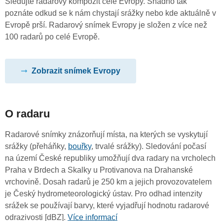
Sledujte radarový kompozit celé Evropy. Snadno tak
poznáte odkud se k nám chystají srážky nebo kde aktuálně v
Evropě prší. Radarový snímek Evropy je složen z více než
100 radarů po celé Evropě.
Zobrazit snímek Evropy
O radaru
Radarové snímky znázorňují místa, na kterých se vyskytují
srážky (přeháňky,
bouřky
, trvalé srážky). Sledování počasí
na území České republiky umožňují dva radary na vrcholech
Praha v Brdech a Skalky u Protivanova na Drahanské
vrchovině. Dosah radarů je 250 km a jejich provozovatelem
je Český hydrometeorologický ústav. Pro odhad intenzity
srážek se používají barvy, které vyjadřují hodnotu radarové
odrazivosti [dBZ].
Více informací