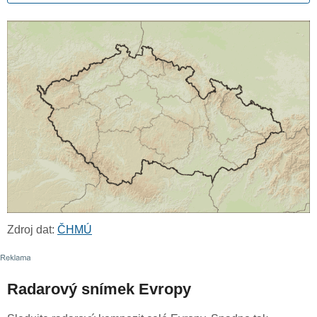
Zdroj dat:
ČHMÚ
Radarový snímek Evropy