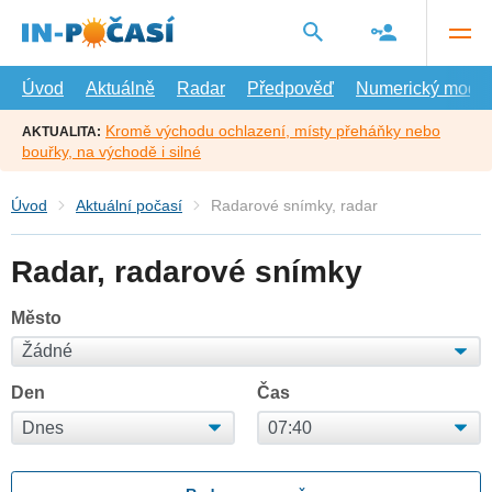
Přejít
na
hlavní
obsah
Úvod
Aktuálně
Radar
Předpověď
Numerický model
Kromě východu ochlazení, místy přeháňky nebo
AKTUALITA:
bouřky, na východě i silné
Úvod
Aktuální počasí
Radarové snímky, radar
Radar, radarové snímky
Město
Den
Čas