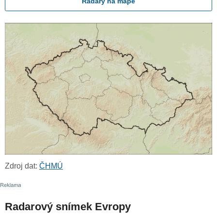
Radary na mapě
Zdroj dat:
ČHMÚ
Radarový snímek Evropy