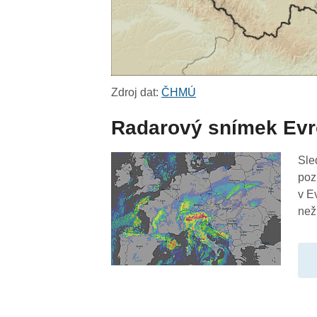
Zdroj dat:
ČHMÚ
Radarový snímek Ev
Sle
poz
v E
než