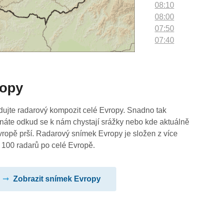
08:10
08:00
07:50
07:40
07:30
07:20
07:10
ropy
07:00
06:50
06:40
dujte radarový kompozit celé Evropy. Snadno tak
06:30
náte odkud se k nám chystají srážky nebo kde aktuálně
06:20
vropě prší. Radarový snímek Evropy je složen z více
06:10
 100 radarů po celé Evropě.
06:00
05:50
Zobrazit snímek Evropy
05:40
05:30
05:20
05:10