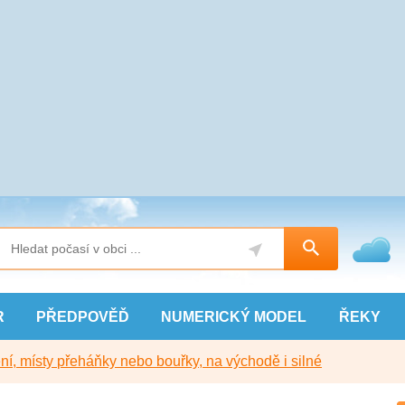
R
PŘEDPOVĚĎ
NUMERICKÝ
MODEL
ŘEKY
í, místy přeháňky nebo bouřky, na východě i silné