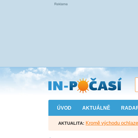
Přejít
na
hlavní
obsah
ÚVOD
AKTUÁLNĚ
RADA
Kromě východu ochlazen
AKTUALITA: