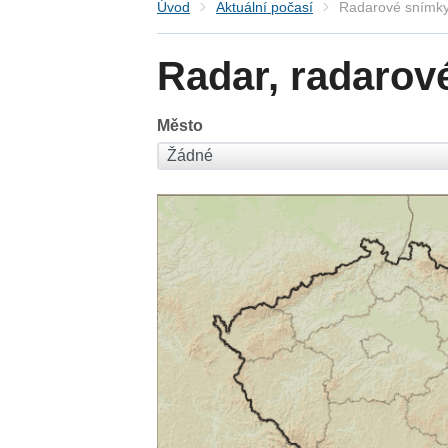
Úvod
Aktuální počasí
Radarové snímky
Radar, radarov
Město