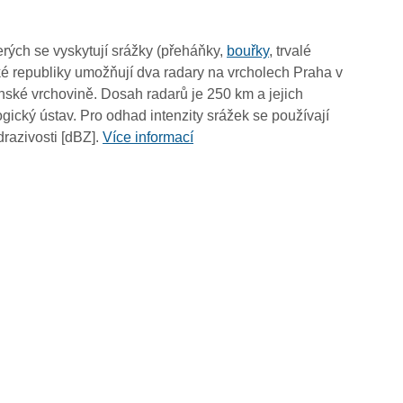
05:00
04:50
rých se vyskytují srážky (přeháňky,
bouřky
, trvalé
04:40
é republiky umožňují dva radary na vrcholech Praha v
04:30
ské vrchovině. Dosah radarů je 250 km a jejich
04:20
ický ústav. Pro odhad intenzity srážek se používají
04:10
drazivosti [dBZ].
Více informací
04:00
03:50
03:40
03:30
03:20
03:10
03:00
02:50
02:40
02:30
02:20
02:10