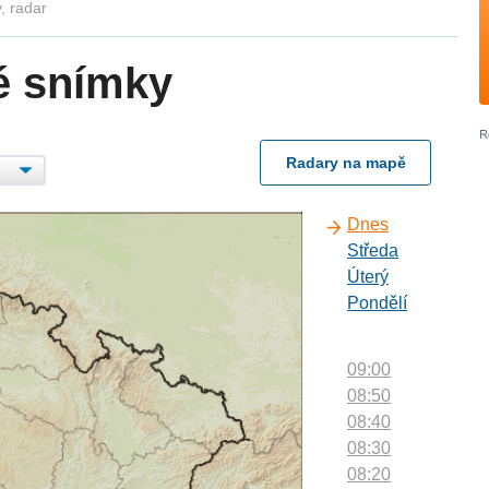
, radar
é snímky
Radary na mapě
Dnes
Středa
Úterý
Pondělí
09:00
08:50
08:40
08:30
08:20