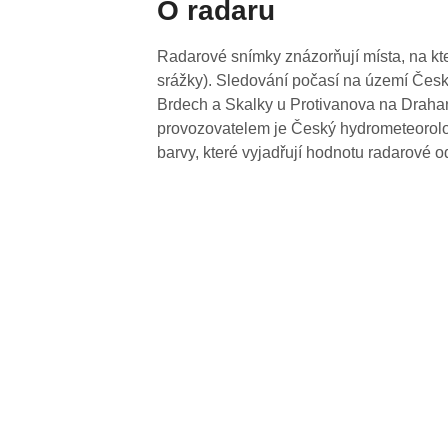
O radaru
Radarové snímky znázorňují místa, na kte
srážky). Sledování počasí na území Česk
Brdech a Skalky u Protivanova na Drahan
provozovatelem je Český hydrometeorolog
barvy, které vyjadřují hodnotu radarové o