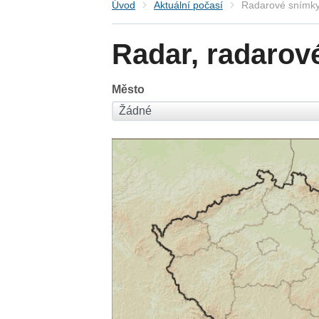
Úvod
Aktuální počasí
Radarové snímky
Radar, radarov
Město