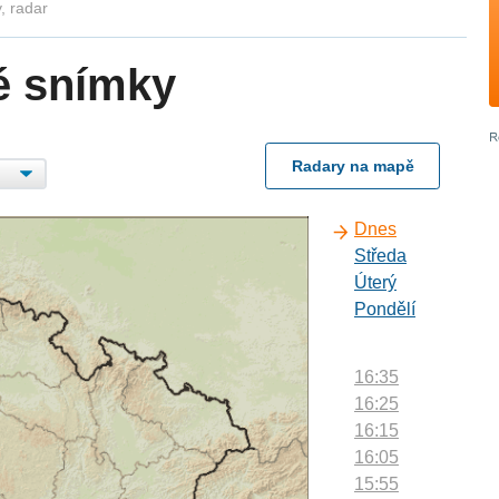
, radar
é snímky
Radary na mapě
Dnes
Středa
Úterý
Pondělí
16:35
16:25
16:15
16:05
15:55