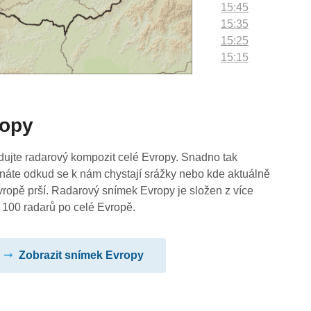
15:45
15:35
15:25
15:15
15:05
14:55
14:45
ropy
14:35
14:25
14:15
dujte radarový kompozit celé Evropy. Snadno tak
14:05
náte odkud se k nám chystají srážky nebo kde aktuálně
13:55
vropě prší. Radarový snímek Evropy je složen z více
13:45
 100 radarů po celé Evropě.
13:35
13:25
Zobrazit snímek Evropy
13:15
13:05
12:55
12:45