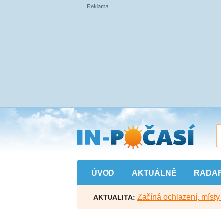
Přejít
na
hlavní
obsah
ÚVOD
AKTUÁLNĚ
RADA
Začíná ochlazení, míst
AKTUALITA: