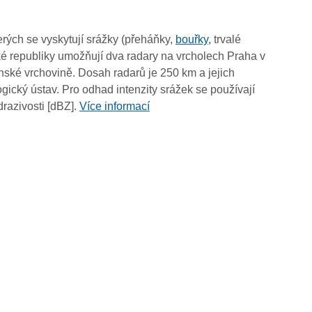
12:35
12:25
rých se vyskytují srážky (přeháňky,
bouřky
, trvalé
12:15
é republiky umožňují dva radary na vrcholech Praha v
12:05
ské vrchovině. Dosah radarů je 250 km a jejich
11:55
ický ústav. Pro odhad intenzity srážek se používají
11:45
drazivosti [dBZ].
Více informací
11:35
11:25
11:15
11:05
10:55
10:45
10:35
10:25
10:15
10:05
09:55
09:45