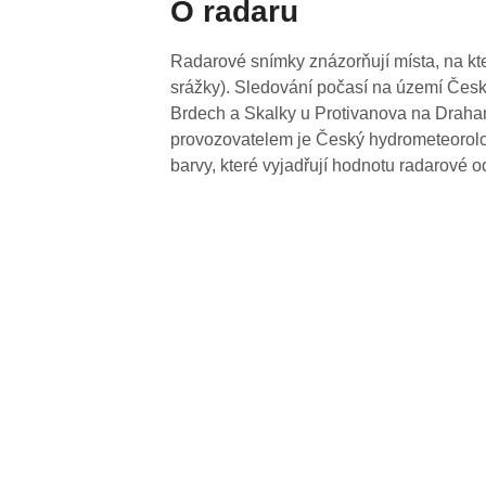
O radaru
Radarové snímky znázorňují místa, na kte
srážky). Sledování počasí na území Česk
Brdech a Skalky u Protivanova na Drahan
provozovatelem je Český hydrometeorolog
barvy, které vyjadřují hodnotu radarové o