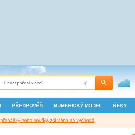
R
PŘEDPOVĚĎ
NUMERICKÝ
MODEL
ŘEKY
y přeháňky nebo bouřky, zejména na východě