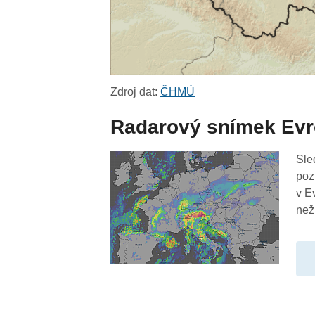
Zdroj dat:
ČHMÚ
Radarový snímek Ev
Sle
poz
v E
než