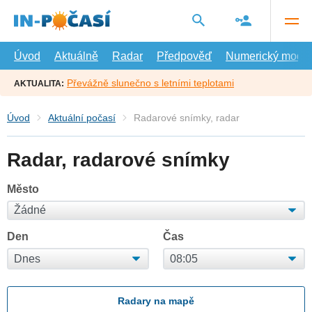
Přejít
na
hlavní
obsah
Úvod
Aktuálně
Radar
Předpověď
Numerický model
Převážně slunečno s letními teplotami
AKTUALITA:
Úvod
Aktuální počasí
Radarové snímky, radar
Radar, radarové snímky
Město
Den
Čas
Radary na mapě