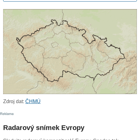
Zdroj dat:
ČHMÚ
Radarový snímek Evropy