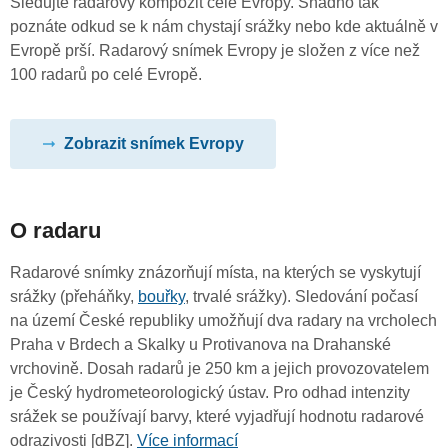
Sledujte radarový kompozit celé Evropy. Snadno tak
poznáte odkud se k nám chystají srážky nebo kde aktuálně v
Evropě prší. Radarový snímek Evropy je složen z více než
100 radarů po celé Evropě.
Zobrazit snímek Evropy
O radaru
Radarové snímky znázorňují místa, na kterých se vyskytují
srážky (přeháňky,
bouřky
, trvalé srážky). Sledování počasí
na území České republiky umožňují dva radary na vrcholech
Praha v Brdech a Skalky u Protivanova na Drahanské
vrchovině. Dosah radarů je 250 km a jejich provozovatelem
je Český hydrometeorologický ústav. Pro odhad intenzity
srážek se používají barvy, které vyjadřují hodnotu radarové
odrazivosti [dBZ].
Více informací