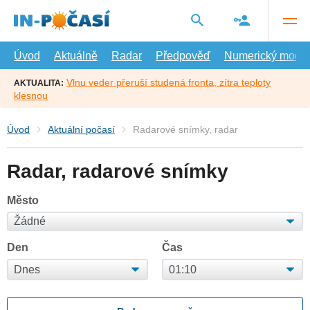
Přejít
na
hlavní
obsah
Úvod
Aktuálně
Radar
Předpověď
Numerický model
Vlnu veder přeruší studená fronta, zítra teploty
AKTUALITA:
klesnou
Úvod
Aktuální počasí
Radarové snímky, radar
Radar, radarové snímky
Město
Den
Čas