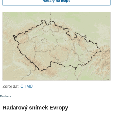
Radary na mapě
Zdroj dat:
ČHMÚ
Radarový snímek Evropy