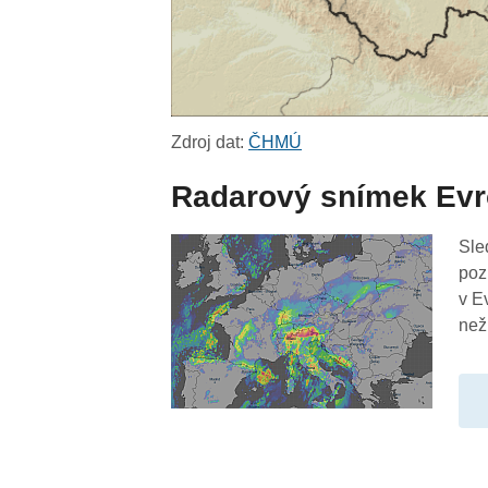
Zdroj dat:
ČHMÚ
Radarový snímek Ev
Sle
poz
v E
než