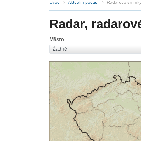
Úvod
Aktuální počasí
Radarové snímky
Radar, radarov
Město