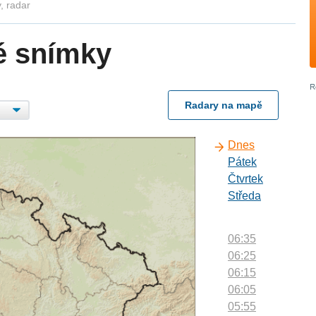
, radar
é snímky
Radary na mapě
Dnes
Pátek
Čtvrtek
Středa
06:35
06:25
06:15
06:05
05:55