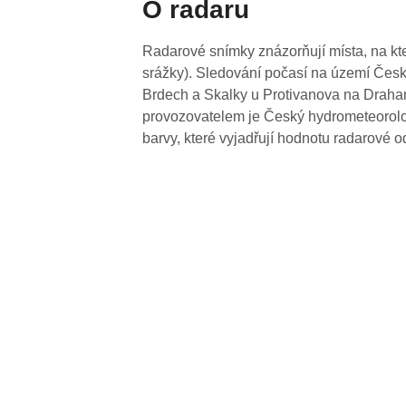
O radaru
Radarové snímky znázorňují místa, na kte
srážky). Sledování počasí na území Česk
Brdech a Skalky u Protivanova na Drahan
provozovatelem je Český hydrometeorolog
barvy, které vyjadřují hodnotu radarové o