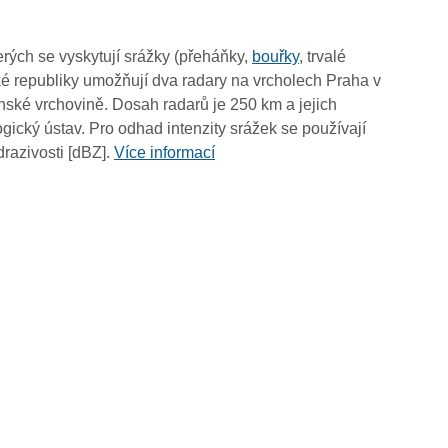
02:35
02:25
rých se vyskytují srážky (přeháňky,
bouřky
, trvalé
02:15
é republiky umožňují dva radary na vrcholech Praha v
02:05
ské vrchovině. Dosah radarů je 250 km a jejich
01:55
ický ústav. Pro odhad intenzity srážek se používají
01:45
drazivosti [dBZ].
Více informací
01:35
01:25
01:15
01:05
00:55
00:45
00:35
00:25
00:15
00:05