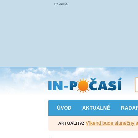
Přejít
na
hlavní
obsah
ÚVOD
AKTUÁLNĚ
RADA
Víkend bude slunečný s l
AKTUALITA: