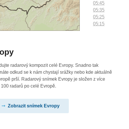
05:45
05:35
05:25
05:15
05:05
04:55
04:45
ropy
04:35
04:25
04:15
dujte radarový kompozit celé Evropy. Snadno tak
04:05
náte odkud se k nám chystají srážky nebo kde aktuálně
03:55
vropě prší. Radarový snímek Evropy je složen z více
03:45
 100 radarů po celé Evropě.
03:35
03:25
Zobrazit snímek Evropy
03:15
03:05
02:55
02:45