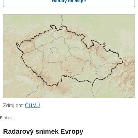
Radary na mapě
Zdroj dat:
ČHMÚ
Radarový snímek Evropy