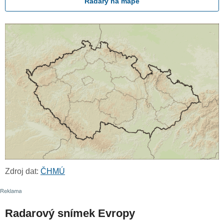
Radary na mapě
Zdroj dat:
ČHMÚ
Radarový snímek Evropy