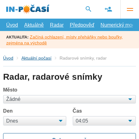
Přejít
na
hlavní
obsah
Úvod
Aktuálně
Radar
Předpověď
Numerický model
Začíná ochlazení, místy přeháňky nebo bouřky,
AKTUALITA:
zejména na východě
Úvod
Aktuální počasí
Radarové snímky, radar
Radar, radarové snímky
Město
Den
Čas