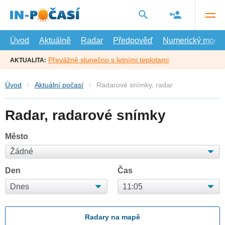
Přejít
na
hlavní
obsah
Úvod
Aktuálně
Radar
Předpověď
Numerický model
Převážně slunečno s letními teplotami
AKTUALITA:
Úvod
Aktuální počasí
Radarové snímky, radar
Radar, radarové snímky
Město
Den
Čas
Radary na mapě