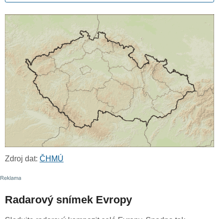
Zdroj dat:
ČHMÚ
Radarový snímek Evropy