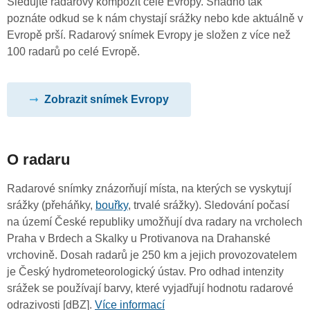
Sledujte radarový kompozit celé Evropy. Snadno tak
poznáte odkud se k nám chystají srážky nebo kde aktuálně v
Evropě prší. Radarový snímek Evropy je složen z více než
100 radarů po celé Evropě.
Zobrazit snímek Evropy
O radaru
Radarové snímky znázorňují místa, na kterých se vyskytují
srážky (přeháňky,
bouřky
, trvalé srážky). Sledování počasí
na území České republiky umožňují dva radary na vrcholech
Praha v Brdech a Skalky u Protivanova na Drahanské
vrchovině. Dosah radarů je 250 km a jejich provozovatelem
je Český hydrometeorologický ústav. Pro odhad intenzity
srážek se používají barvy, které vyjadřují hodnotu radarové
odrazivosti [dBZ].
Více informací