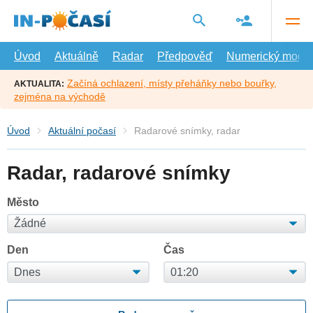
Přejít
na
hlavní
obsah
Úvod
Aktuálně
Radar
Předpověď
Numerický model
Začíná ochlazení, místy přeháňky nebo bouřky,
AKTUALITA:
zejména na východě
Úvod
Aktuální počasí
Radarové snímky, radar
Radar, radarové snímky
Město
Den
Čas