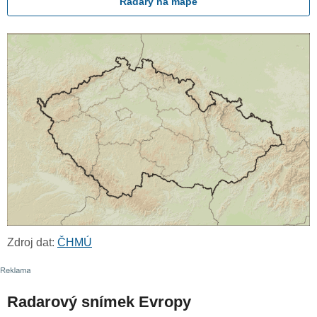
Radary na mapě
Zdroj dat:
ČHMÚ
Radarový snímek Evropy