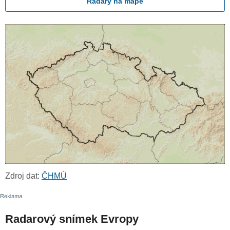
Radary na mapě
Zdroj dat:
ČHMÚ
Radarový snímek Evropy