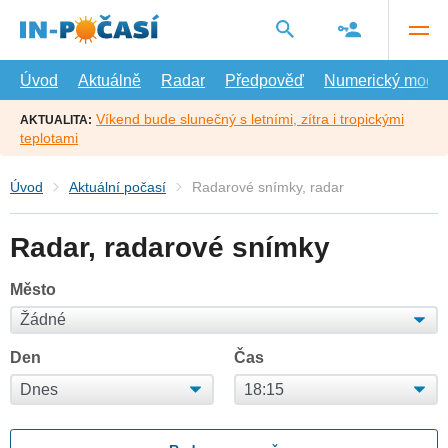
Přejít
na
hlavní
obsah
Úvod
Aktuálně
Radar
Předpověď
Numerický model
Víkend bude slunečný s letními, zítra i tropickými
AKTUALITA:
teplotami
Úvod
Aktuální počasí
Radarové snímky, radar
Radar, radarové snímky
Město
Den
Čas